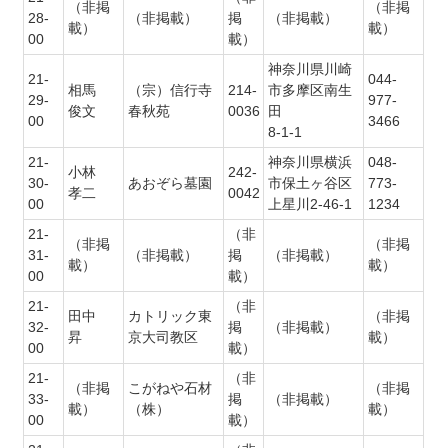
（非掲
（非掲
28-
（非掲載）
掲
（非掲載）
載）
載）
00
載）
神奈川県川崎
21-
044-
相馬
（宗）信行寺
214-
市多摩区南生
29-
977-
俊文
春秋苑
0036
田
00
3466
8-1-1
21-
神奈川県横浜
048-
小林
242-
30-
あおぞら墓園
市保土ヶ谷区
773-
孝二
0042
00
上星川2-46-1
1234
21-
（非
（非掲
（非掲
31-
（非掲載）
掲
（非掲載）
載）
載）
00
載）
21-
（非
田中
カトリック東
（非掲
32-
掲
（非掲載）
昇
京大司教区
載）
00
載）
21-
（非
（非掲
こがねや石材
（非掲
33-
掲
（非掲載）
載）
（株）
載）
00
載）