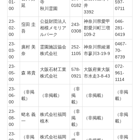
01-
寺
597-
延
0182
井
00
秋川霊園
0711
3392
23-
公益財団法人
神奈川県愛甲
046-
窪田 圭
243-
02-
相模メモリア
郡愛川町三増
281-
吾
0308
00
ルパーク
109-2
0419
23-
0467-
廣村 美
霊園施設協会
252-
神奈川県綾瀬
03-
70-
奈
株式会社
1105
市蓼川3-19-9
00
8739
23-
072-
大阪石材工業
578-
大阪府東大阪
05-
森 将貴
961-
株式会社
0921
市水走3-8-43
00
1114
23-
（非
（非掲
（非掲
06-
（非掲載）
掲
（非掲載）
載）
載）
00
載）
23-
（非
蛯名 義
株式会社福岡
（非掲
08-
掲
（非掲載）
一
植木
載）
00
載）
23-
（非
（非掲
株式会社福岡
（非掲