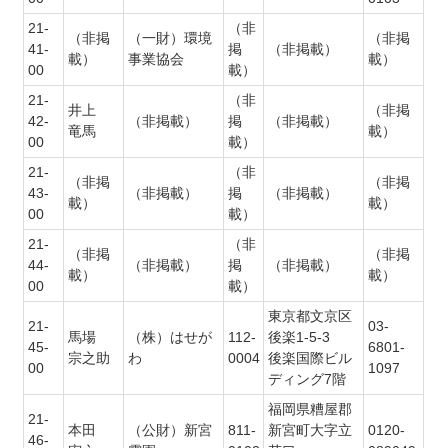
21-
（非
（非掲
（一財）環境
（非掲
41-
掲
（非掲載）
載）
事業協会
載）
00
載）
21-
（非
井上
（非掲
42-
（非掲載）
掲
（非掲載）
竜馬
載）
00
載）
21-
（非
（非掲
（非掲
43-
（非掲載）
掲
（非掲載）
載）
載）
00
載）
21-
（非
（非掲
（非掲
44-
（非掲載）
掲
（非掲載）
載）
載）
00
載）
東京都文京区
21-
03-
馬場
（株）はせが
112-
後楽1-5-3
45-
6801-
宗之助
わ
0004
後楽国際ビル
00
1097
ディング7階
福岡県糟屋郡
21-
本田
（公財）新宮
811-
新宮町大字立
0120-
46-