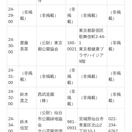
寺
24-
（非
（非掲
（非掲
29-
（非掲載）
掲
（非掲載）
載）
載）
00
載）
東京都新宿区
歌舞伎町2-44-
24-
齋藤
（公財）東京
160-
1
（非掲
30-
美茶
都公園協会
0021
東京都健康プ
載）
00
ラザハイジア
9階
24-
（非
（非掲
（非掲
31-
（非掲載）
掲
（非掲載）
載）
載）
00
載）
24-
（非
鈴木
西武造園
（非掲
32-
掲
（非掲載）
貴之
（株）
載）
00
載）
（公財）仙台
24-
市公園緑地協
宮城県仙台市
022-
鈴木
981-
34-
会
青葉区北山2
234-
信宏
0931
00
北山霊園管理
丁目10-1
6767