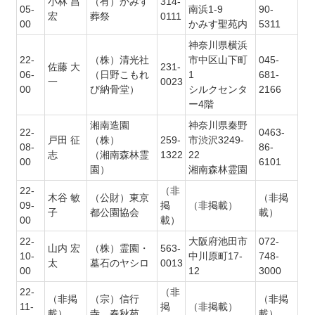
小林 昌
（有）かみす
314-
05-
南浜1-9
90-
宏
葬祭
0111
00
かみす聖苑内
5311
神奈川県横浜
22-
（株）清光社
市中区山下町
045-
佐藤 大
231-
06-
（日野こもれ
1
681-
一
0023
00
び納骨堂）
シルクセンタ
2166
ー4階
湘南造園
神奈川県秦野
22-
0463-
戸田 征
（株）
259-
市渋沢3249-
08-
86-
志
（湘南森林霊
1322
22
00
6101
園）
湘南森林霊園
22-
（非
木谷 敏
（公財）東京
（非掲
09-
掲
（非掲載）
子
都公園協会
載）
00
載）
22-
大阪府池田市
072-
山内 宏
（株）霊園・
563-
10-
中川原町17-
748-
太
墓石のヤシロ
0013
00
12
3000
22-
（非
（非掲
（宗）信行
（非掲
11-
掲
（非掲載）
載）
寺 春秋苑
載）