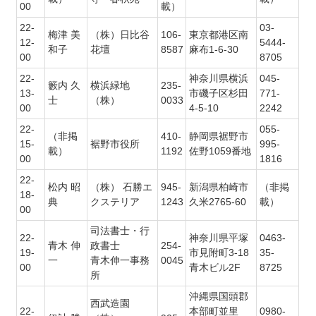
00
載）
22-
03-
梅津 美
（株）日比谷
106-
東京都港区南
12-
5444-
和子
花壇
8587
麻布1-6-30
00
8705
22-
神奈川県横浜
045-
籔内 久
横浜緑地
235-
13-
市磯子区杉田
771-
士
（株）
0033
00
4-5-10
2242
22-
055-
（非掲
410-
静岡県裾野市
15-
裾野市役所
995-
載）
1192
佐野1059番地
00
1816
22-
松内 昭
（株） 石勝エ
945-
新潟県柏崎市
（非掲
18-
典
クステリア
1243
久米2765-60
載）
00
司法書士・行
22-
神奈川県平塚
0463-
青木 伸
政書士
254-
19-
市見附町3-18
35-
一
青木伸一事務
0045
00
青木ビル2F
8725
所
沖縄県国頭郡
西武造園
22-
本部町並里
0980-