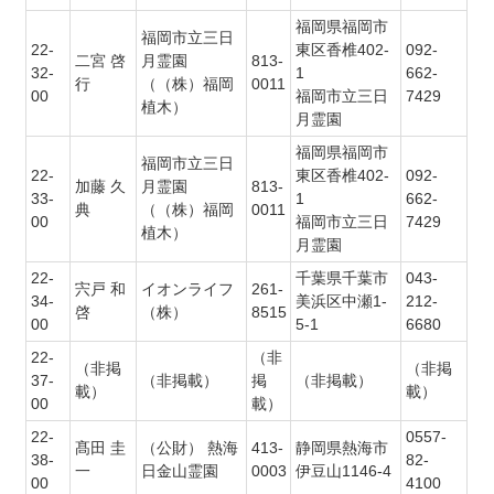
福岡県福岡市
福岡市立三日
22-
東区香椎402-
092-
二宮 啓
月霊園
813-
32-
1
662-
行
（（株）福岡
0011
00
福岡市立三日
7429
植木）
月霊園
福岡県福岡市
福岡市立三日
22-
東区香椎402-
092-
加藤 久
月霊園
813-
33-
1
662-
典
（（株）福岡
0011
00
福岡市立三日
7429
植木）
月霊園
22-
千葉県千葉市
043-
宍戸 和
イオンライフ
261-
34-
美浜区中瀬1-
212-
啓
（株）
8515
00
5-1
6680
22-
（非
（非掲
（非掲
37-
（非掲載）
掲
（非掲載）
載）
載）
00
載）
22-
0557-
髙田 圭
（公財） 熱海
413-
静岡県熱海市
38-
82-
一
日金山霊園
0003
伊豆山1146-4
00
4100