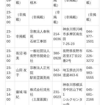
09-
掲
（非掲載）
載）
植木
載）
00
載）
23-
（非
（非掲
（非掲
10-
（非掲載）
掲
（非掲載）
載）
載）
00
載）
神奈川県川崎
23-
宗教法人春秋
044-
214-
市多摩区南生
11-
非掲載
苑
977-
0036
田
00
石材工事部
1501
7-25-23
23-
一般社団法人
長野県長野市
026-
長沼 裕
380-
12-
長野市開発公
若里3丁目22
226-
美
0928
00
社
番2号
3272
23-
宗教法人正光
048-
山田 友
342-
埼玉県吉川市
13-
院
983-
子
0034
道庭463-6
00
駅前霊園美南
5555
神奈川県横浜
23-
株式会社清光
市中区山下町
045-
藤城 瑞
231-
14-
社
1
681-
紀
0023
00
（土屋墓園）
シルクセンタ
2166
ー内