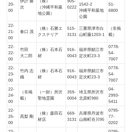
伊計 勝
（株）
905-
20-
1542-2
51-
次
（沖縄平和墓
0222
00
沖縄平和墓地
6800
地公園）
公園
22-
（株）石勝エ
515-
三重県津市白
（非掲
21-
春口 茂
クステリア
3131
山町藤1203-1
載）
00
22-
0778-
竹田
（株）石本石
916-
福井県鯖江市
22-
54-
大二郎
材
0043
定次町23-3
00
7007
22-
0778-
竹内 志
（株）石本石
916-
福井県鯖江市
23-
54-
織
材
0043
定次町23-3
00
7007
22-
04-
（非掲
（一財）所沢
359-
埼玉県所沢市
24-
2993-
載）
聖地霊園
0004
北原町980
00
5411
22-
0795-
（株）森田石
669-
兵庫県丹波市
25-
髙梨 剛
77-
材店
3131
山南町谷川95
00
0202
22-
0795-