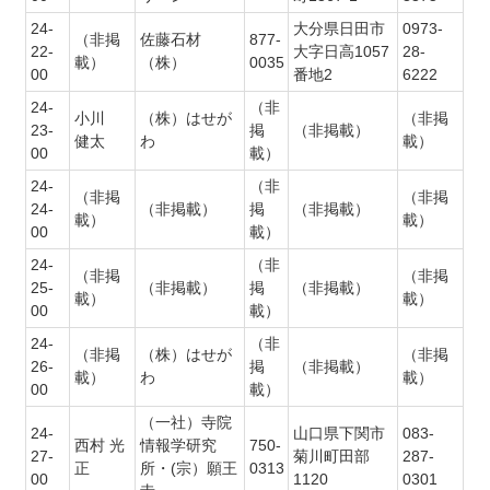
24-
大分県日田市
0973-
（非掲
佐藤石材
877-
22-
大字日高1057
28-
載）
（株）
0035
00
番地2
6222
24-
（非
小川
（株）はせが
（非掲
23-
掲
（非掲載）
健太
わ
載）
00
載）
24-
（非
（非掲
（非掲
24-
（非掲載）
掲
（非掲載）
載）
載）
00
載）
24-
（非
（非掲
（非掲
25-
（非掲載）
掲
（非掲載）
載）
載）
00
載）
24-
（非
（非掲
（株）はせが
（非掲
26-
掲
（非掲載）
載）
わ
載）
00
載）
（一社）寺院
24-
山口県下関市
083-
西村 光
情報学研究
750-
27-
菊川町田部
287-
正
所・(宗）願王
0313
00
1120
0301