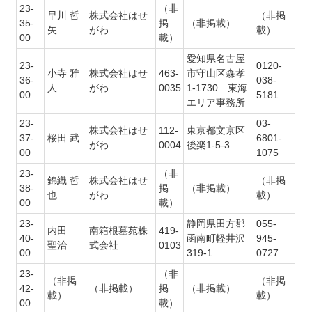
23-
（非
早川 哲
株式会社はせ
（非掲
35-
掲
（非掲載）
矢
がわ
載）
00
載）
愛知県名古屋
23-
0120-
小寺 雅
株式会社はせ
463-
市守山区森孝
36-
038-
人
がわ
0035
1-1730 東海
00
5181
エリア事務所
23-
03-
株式会社はせ
112-
東京都文京区
37-
桜田 武
6801-
がわ
0004
後楽1-5-3
00
1075
23-
（非
錦織 哲
株式会社はせ
（非掲
38-
掲
（非掲載）
也
がわ
載）
00
載）
23-
静岡県田方郡
055-
内田
南箱根墓苑株
419-
40-
函南町軽井沢
945-
聖治
式会社
0103
00
319-1
0727
23-
（非
（非掲
（非掲
42-
（非掲載）
掲
（非掲載）
載）
載）
00
載）