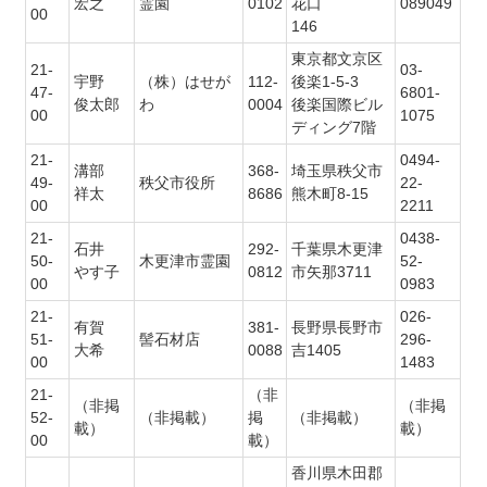
宏之
霊園
0102
花口
089049
00
146
東京都文京区
21-
03-
宇野
（株）はせが
112-
後楽1-5-3
47-
6801-
俊太郎
わ
0004
後楽国際ビル
00
1075
ディング7階
21-
0494-
溝部
368-
埼玉県秩父市
49-
秩父市役所
22-
祥太
8686
熊木町8-15
00
2211
21-
0438-
石井
292-
千葉県木更津
50-
木更津市霊園
52-
やす子
0812
市矢那3711
00
0983
21-
026-
有賀
381-
長野県長野市
51-
髻石材店
296-
大希
0088
吉1405
00
1483
21-
（非
（非掲
（非掲
52-
（非掲載）
掲
（非掲載）
載）
載）
00
載）
香川県木田郡