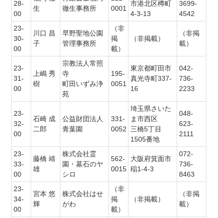
28-
市港北区樽町
3699-
生
徹生事務所
0001
00
4-3-13
4542
23-
（非
川口 昌
早野聖地公園
（非掲
30-
掲
（非掲載）
子
管理事務所
載）
00
載）
宗教法人常照
23-
東京都町田市
042-
上嶋 秀
寺
195-
31-
真光寺町337-
736-
樹
町田いずみ浄
0051
00
16
2233
苑
埼玉県さいた
23-
048-
石崎 成
公益財団法人
331-
ま市西区
32-
623-
二郎
青葉園
0052
三橋5丁目
00
2111
1505番地
23-
株式会社霊
072-
藤橋 靖
562-
大阪府箕面市
33-
園・墓石のヤ
736-
雄
0015
稲1-4-3
00
シロ
8463
23-
（非
宮本 悠
株式会社はせ
（非掲
34-
掲
（非掲載）
輝
がわ
載）
00
載）