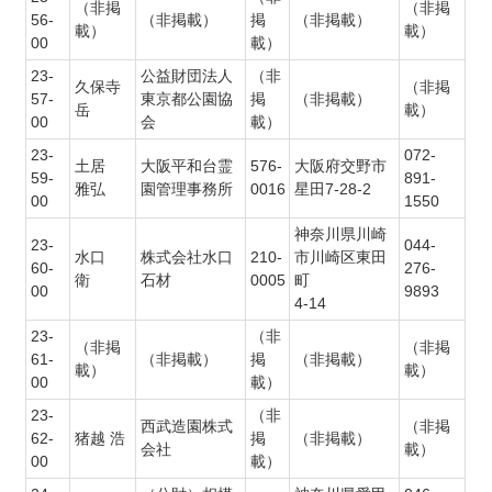
（非掲
（非掲
56-
（非掲載）
掲
（非掲載）
載）
載）
00
載）
23-
公益財団法人
（非
久保寺
（非掲
57-
東京都公園協
掲
（非掲載）
岳
載）
00
会
載）
23-
072-
土居
大阪平和台霊
576-
大阪府交野市
59-
891-
雅弘
園管理事務所
0016
星田7-28-2
00
1550
神奈川県川崎
23-
044-
水口
株式会社水口
210-
市川崎区東田
60-
276-
衛
石材
0005
町
00
9893
4-14
23-
（非
（非掲
（非掲
61-
（非掲載）
掲
（非掲載）
載）
載）
00
載）
23-
（非
西武造園株式
（非掲
62-
猪越 浩
掲
（非掲載）
会社
載）
00
載）