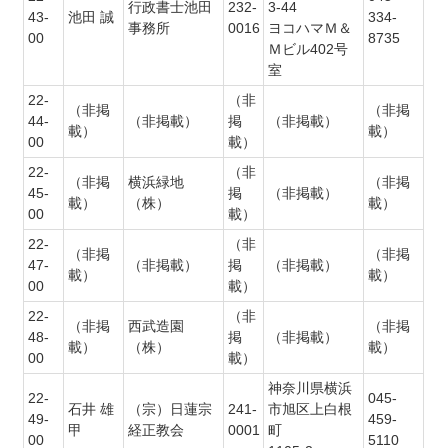
行政書士池田
232-
3-44
43-
池田 誠
334-
事務所
0016
ヨコハマＭ＆
00
8735
Ｍビル402号
室
22-
（非
（非掲
（非掲
44-
（非掲載）
掲
（非掲載）
載）
載）
00
載）
22-
（非
（非掲
横浜緑地
（非掲
45-
掲
（非掲載）
載）
（株）
載）
00
載）
22-
（非
（非掲
（非掲
47-
（非掲載）
掲
（非掲載）
載）
載）
00
載）
22-
（非
（非掲
西武造園
（非掲
48-
掲
（非掲載）
載）
（株）
載）
00
載）
神奈川県横浜
22-
045-
石井 雄
（宗）日蓮宗
241-
市旭区上白根
49-
459-
甲
経正教会
0001
町
00
5110