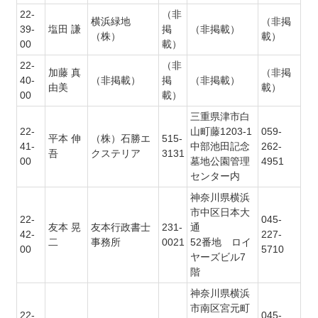
22-
（非
横浜緑地
（非掲
39-
塩田 謙
掲
（非掲載）
（株）
載）
00
載）
22-
（非
加藤 真
（非掲
40-
（非掲載）
掲
（非掲載）
由美
載）
00
載）
三重県津市白
22-
山町藤1203-1
059-
平本 伸
（株）石勝エ
515-
41-
中部池田記念
262-
吾
クステリア
3131
00
墓地公園管理
4951
センター内
神奈川県横浜
市中区日本大
22-
045-
友本 晃
友本行政書士
231-
通
42-
227-
二
事務所
0021
52番地 ロイ
00
5710
ヤーズビル7
階
神奈川県横浜
市南区宮元町
22-
045-