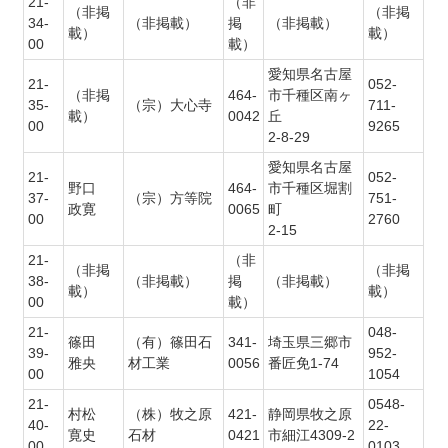
21-
（非
（非掲
（非掲
34-
（非掲載）
掲
（非掲載）
載）
載）
00
載）
愛知県名古屋
21-
052-
（非掲
464-
市千種区南ヶ
35-
（宗）大心寺
711-
載）
0042
丘
00
9265
2-8-29
愛知県名古屋
21-
052-
野口
464-
市千種区堀割
37-
（宗）方等院
751-
政寛
0065
町
00
2760
2-15
21-
（非
（非掲
（非掲
38-
（非掲載）
掲
（非掲載）
載）
載）
00
載）
21-
048-
篠田
（有）篠田石
341-
埼玉県三郷市
39-
952-
雅央
材工業
0056
番匠免1-74
00
1054
21-
0548-
村松
（株）牧之原
421-
静岡県牧之原
40-
22-
寛史
石材
0421
市細江4309-2
00
0103