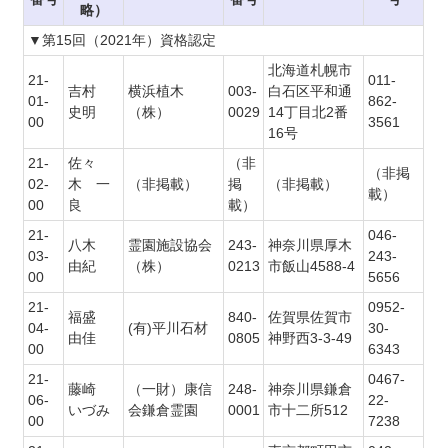
略）
▼第15回（2021年）資格認定
北海道札幌市
21-
011-
吉村
横浜植木
003-
白石区平和通
01-
862-
史明
（株）
0029
14丁目北2番
00
3561
16号
21-
佐々
（非
（非掲
02-
木 一
（非掲載）
掲
（非掲載）
載）
00
良
載）
21-
046-
八木
霊園施設協会
243-
神奈川県厚木
03-
243-
由紀
（株）
0213
市飯山4588-4
00
5656
21-
0952-
福盛
840-
佐賀県佐賀市
04-
(有)平川石材
30-
由佳
0805
神野西3-3-49
00
6343
21-
0467-
藤崎
（一財）康信
248-
神奈川県鎌倉
06-
22-
いづみ
会鎌倉霊園
0001
市十二所512
00
7238