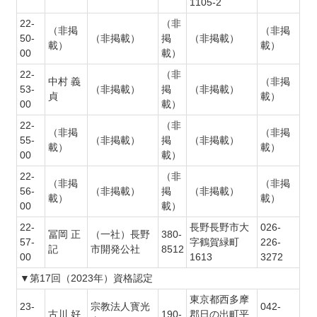
1105-2
22-
（非
（非掲
（非掲
50-
（非掲載）
掲
（非掲載）
載）
載）
00
載）
22-
（非
中村 義
（非掲
53-
（非掲載）
掲
（非掲載）
貞
載）
00
載）
22-
（非
（非掲
（非掲
55-
（非掲載）
掲
（非掲載）
載）
載）
00
載）
22-
（非
（非掲
（非掲
56-
（非掲載）
掲
（非掲載）
載）
載）
00
載）
22-
長野長野市大
026-
冨岡 正
（一社）長野
380-
57-
字鶴賀緑町
226-
記
市開発公社
8512
00
1613
3272
▼第17回（2023年）資格認定
東京都西多摩
23-
宗教法人寳光
042-
古川 好
190-
郡日の出町平