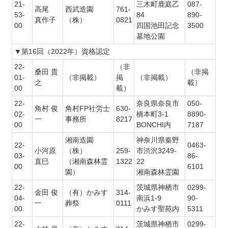
21-
三木町鹿庭乙
087-
高尾
西武造園
761-
53-
84
890-
真作子
（株）
0821
00
四国池田記念
3500
墓地公園
▼第16回（2022年）資格認定
22-
（非
桑田 貴
（非掲
01-
（非掲載）
掲
（非掲載）
之
載）
00
載）
22-
奈良県奈良市
050-
角村 俊
角村FP社労士
630-
02-
橋本町3-1
8890-
一
事務所
8217
00
BONCHI内
7187
湘南造園
神奈川県秦野
22-
0463-
小河原
（株）
259-
市渋沢3249-
03-
86-
直巳
（湘南森林霊
1322
22
00
6101
園）
湘南森林霊園
22-
茨城県神栖市
0299-
金田 俊
（有）かみす
314-
04-
南浜1-9
90-
一
葬祭
0111
00
かみす聖苑内
5311
22-
茨城県神栖市
0299-