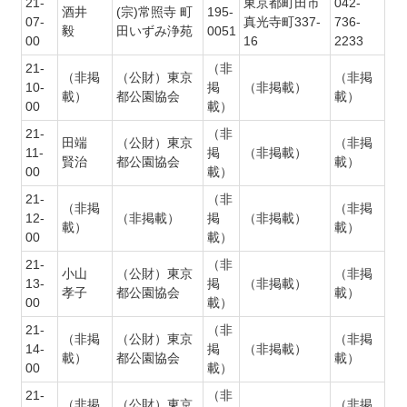
21-
東京都町田市
042-
酒井
(宗)常照寺 町
195-
07-
真光寺町337-
736-
毅
田いずみ浄苑
0051
00
16
2233
21-
（非
（非掲
（公財）東京
（非掲
10-
掲
（非掲載）
載）
都公園協会
載）
00
載）
21-
（非
田端
（公財）東京
（非掲
11-
掲
（非掲載）
賢治
都公園協会
載）
00
載）
21-
（非
（非掲
（非掲
12-
（非掲載）
掲
（非掲載）
載）
載）
00
載）
21-
（非
小山
（公財）東京
（非掲
13-
掲
（非掲載）
孝子
都公園協会
載）
00
載）
21-
（非
（非掲
（公財）東京
（非掲
14-
掲
（非掲載）
載）
都公園協会
載）
00
載）
21-
（非
（非掲
（公財）東京
（非掲