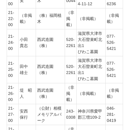
実
木
0044
00
4-11-12
6236
21-
（非
（非掲
（株）福岡植
（非掲
22-
掲
（非掲載）
載）
木
載）
00
載）
滋賀県大津市
21-
077-
小田
西武造園
520-
大石曽束町北
24-
526-
貴志
（株）
2261
出1
00
5421
びわこ墓園
滋賀県大津市
21-
077-
田中
西武造園
520-
大石曽束町北
25-
526-
雄士
（株）
2261
出1
00
5421
びわこ墓園
21-
（非
堤 昭
西武造園
（非掲
26-
掲
（非掲載）
人
（株）
載）
00
載）
21-
（公財）相模
046-
安西
243-
神奈川県愛甲
27-
メモリアルパ
281-
保行
0308
郡三増109-2
00
ーク
0419
21-
（非