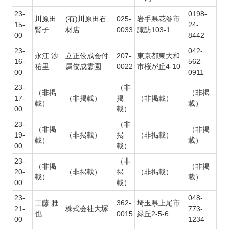
23-
0198-
川原田
(有)川原田石
025-
岩手県花巻市
15-
24-
賢子
材店
0033
諏訪103-1
00
8442
23-
042-
永江 沙
立正佼成会付
207-
東京都東大和
16-
562-
祐里
属佼成霊園
0022
市桜が丘4-10
00
0911
23-
（非
（非掲
（非掲
17-
（非掲載）
掲
（非掲載）
載）
載）
00
載）
23-
（非
（非掲
（非掲
19-
（非掲載）
掲
（非掲載）
載）
載）
00
載）
23-
（非
（非掲
（非掲
20-
（非掲載）
掲
（非掲載）
載）
載）
00
載）
23-
048-
工藤 雅
362-
埼玉県上尾市
21-
株式会社大塚
773-
也
0015
緑丘2-5-6
00
1234