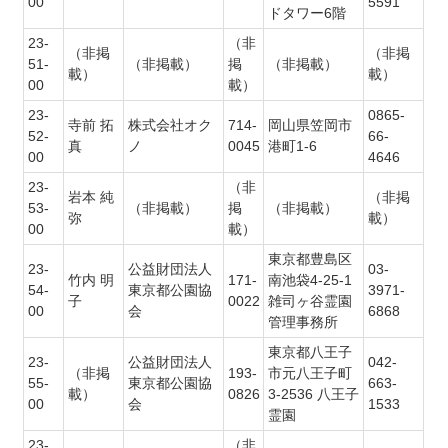
00
5591
ドタワー6階
23-
（非
（非掲
（非掲
51-
（非掲載）
掲
（非掲載）
載）
載）
00
載）
23-
0865-
寺前 拓
株式会社オク
714-
岡山県笠岡市
52-
66-
真
ノ
0045
港町1-6
00
4646
23-
（非
岩本 純
（非掲
53-
（非掲載）
掲
（非掲載）
弥
載）
00
載）
東京都豊島区
23-
公益財団法人
03-
竹内 明
171-
南池袋4-25-1
54-
東京都公園協
3971-
子
0022
雑司ヶ谷霊園
00
会
6868
管理事務所
東京都八王子
23-
公益財団法人
042-
（非掲
193-
市元八王子町
55-
東京都公園協
663-
載）
0826
3-2536 八王子
00
会
1533
霊園
23-
（非