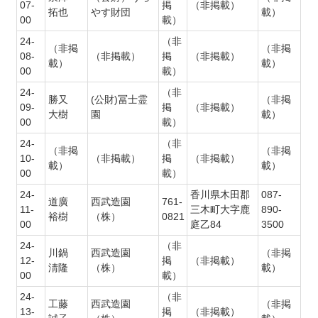
07-
掲
（非掲載）
拓也
やす財団
載）
00
載）
24-
（非
（非掲
（非掲
08-
（非掲載）
掲
（非掲載）
載）
載）
00
載）
24-
（非
勝又
(公財)冨士霊
（非掲
09-
掲
（非掲載）
大樹
園
載）
00
載）
24-
（非
（非掲
（非掲
10-
（非掲載）
掲
（非掲載）
載）
載）
00
載）
24-
香川県木田郡
087-
道廣
西武造園
761-
11-
三木町大字鹿
890-
裕樹
（株）
0821
00
庭乙84
3500
24-
（非
川鍋
西武造園
（非掲
12-
掲
（非掲載）
淸隆
（株）
載）
00
載）
24-
（非
工藤
西武造園
（非掲
13-
掲
（非掲載）