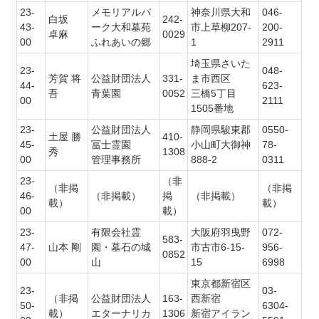
23-
メモリアルパ
神奈川県大和
046-
白坂
242-
43-
ーク大和墓苑
市上草柳207-
200-
卓麻
0029
00
ふれあいの郷
1
2911
埼玉県さいた
23-
048-
芳賀 将
公益財団法人
331-
ま市西区
44-
623-
吾
青葉園
0052
三橋5丁目
00
2111
1505番地
23-
公益財団法人
静岡県駿東郡
0550-
土屋 勝
410-
45-
冨士霊園
小山町大御神
78-
秀
1308
00
管理事務所
888-2
0311
23-
（非
（非掲
（非掲
46-
（非掲載）
掲
（非掲載）
載）
載）
00
載）
23-
有限会社霊
大阪府羽曳野
072-
583-
47-
山本 剛
園・墓石の城
市古市6-15-
956-
0852
00
山
15
6998
東京都新宿区
23-
03-
（非掲
公益財団法人
163-
西新宿
50-
6304-
載）
エターナリカ
1306
新宿アイラン