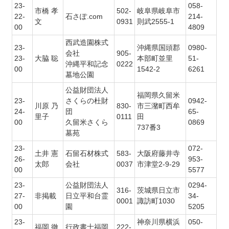
23-
058-
市橋 孝
502-
岐阜県岐阜市
22-
石さぽ.com
214-
文
0931
則武2555-1
00
4809
西武造園株式
23-
沖縄県国頭郡
0980-
会社
905-
23-
大脇 聡
本部町並里
51-
沖縄平和記念
0222
00
1542-2
6261
墓地公園
公益財団法人
福岡県久留米
23-
さくらの杜財
0942-
川原 乃
830-
市三潴町西牟
24-
団
65-
里子
0111
田
00
久留米さくら
0869
737番3
墓苑
23-
072-
土井 憲
石留石材株式
583-
大阪府藤井寺
26-
953-
太郎
会社
0037
市津堂2-9-29
00
5577
23-
公益財団法人
0294-
316-
茨城県日立市
27-
非掲載
日立平和台霊
34-
0001
諏訪町1030
00
園
5205
23-
神奈川県横浜
050-
福岡 徹
行政書士福岡
222-