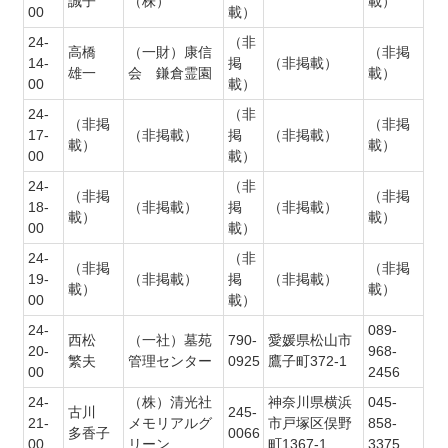
誠子
（株）
載）
00
載）
24-
（非
高橋
（一財）康信
（非掲
14-
掲
（非掲載）
雄一
会 鎌倉霊園
載）
00
載）
24-
（非
（非掲
（非掲
17-
（非掲載）
掲
（非掲載）
載）
載）
00
載）
24-
（非
（非掲
（非掲
18-
（非掲載）
掲
（非掲載）
載）
載）
00
載）
24-
（非
（非掲
（非掲
19-
（非掲載）
掲
（非掲載）
載）
載）
00
載）
24-
089-
西松
（一社）墓苑
790-
愛媛県松山市
20-
968-
繁夫
管理センター
0925
鷹子町372-1
00
2456
24-
（株）清光社
神奈川県横浜
045-
古川
245-
21-
メモリアルグ
市戸塚区俣野
858-
多香子
0066
00
リーン
町1367-1
3375