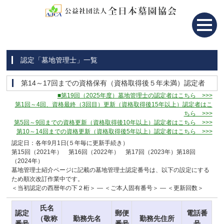
認定「墓地管理士」一覧
第14～17回までの資格保有（資格取得後５年未満）認定者
■第19回（2025年度）墓地管理士の認定者はこちら >>>
第1回～4回、資格最終（3回目）更新（資格取得後15年以上）認定者はこ
ちら >>>
第5回～9回までの資格更新（資格取得後10年以上）認定者はこちら >>>
第10～14回までの資格更新（資格取得後5年以上）認定者はこちら >>>
認定日：各年9月1日(５年毎に更新手続き）
第15回（2021年） 第16回（2022年） 第17回（2023年）第18回
（2024年）
墓地管理士紹介ページに記載の墓地管理士認定番号は、以下の設定にする
ため順次改訂作業中です。
＜当初認定の西暦年の下２桁＞ ― ＜ご本人固有番号＞ ― ＜更新回数＞
氏名
認定
郵便
電話番
（敬称
勤務先名
勤務先住所
番号
番号
号