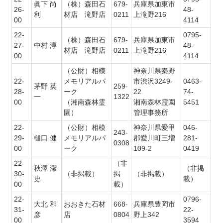
眞下 尚
（株）森田石
679-
兵庫県加東市
26-
48-
利
材店 滝野店
0211
上滝野216
00
4114
22-
0795-
（株）森田石
679-
兵庫県加東市
27-
中村 淳
48-
材店 滝野店
0211
上滝野216
00
4114
（公財）相模
神奈川県秦野
22-
メモリアルパ
市渋沢3249-
0463-
茅野 英
259-
28-
ーク
22
74-
一
1322
00
（湘南森林霊
湘南森林霊園
5451
園）
管理事務所
22-
（公財）相模
神奈川県愛甲
046-
243-
29-
樋口 健
メモリアルパ
郡愛川町三増
281-
0308
00
ーク
109-2
0419
22-
（非
秋澤 潔
（非掲
30-
（非掲載）
掲
（非掲載）
史
載）
00
載）
22-
0796-
大北 和
おおきた石材
668-
兵庫県豊岡市
31-
22-
彦
店
0804
野上342
00
3594